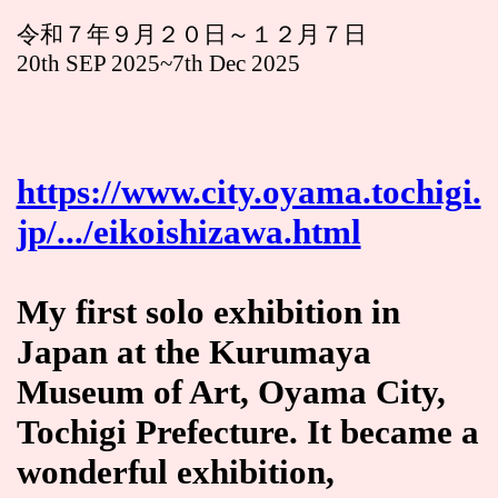
令和７年９月２０日～１２月７日
20th SEP 2025~7th Dec 2025
https://www.city.oyama.tochigi.
jp/.../eikoishizawa.html
My first solo exhibition in
Japan at the Kurumaya
Museum of Art, Oyama City,
Tochigi Prefecture. It became a
wonderful exhibition,