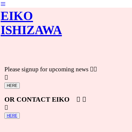
︎
EIKO
ISHIZAWA
Please signup for upcoming news ︎︎
︎
HERE
OR CONTACT EIKO
︎ ︎
︎
HERE